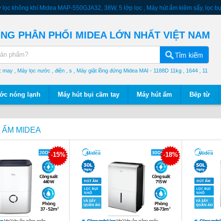
 lọc không khí Midea MAP-550GJA32, 38W, 5 lớp lọc
, Máy hút ẩm kiêm sấy, lọc b
ngày
, Máy hút bụi mini Midea MVC-SC861B, đa năng, tiện lợi
, Quạt hộp, tản gió
ếng
, Bình tắm nước nóng gián tiếp Midea MWH30-25MA6, 30 Lít
NG PHÂN PHỐI MIDEA LỚN NHẤT VIỆT NAM
:
may
, Máy lọc nước
, điện
, s
, Máy giặt lồng đứng Midea MAI - 1188D 11kg
, 1644
, 11
7fr
, 1335
ớc nóng lạnh
Máy hút bụi cầm tay
Máy hút ẩm
Bếp từ
 ẨM MIDEA
-
15%
-
18%