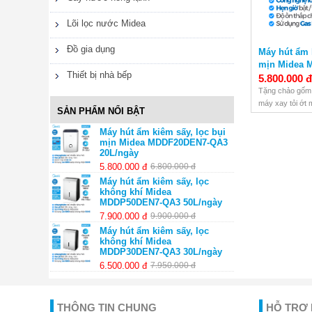
gia
dụng
Lõi lọc nước Midea
Thiết
Đồ gia dụng
Máy hút ẩm 
bị
nhà
mịn Midea 
bếp
Thiết bị nhà bếp
20L/ngày
5.800.000 đ
Tặng chảo gốm 
máy xay tỏi ớt m
SẢN PHẨM NỔI BẬT
Freeship nội t
Bảo hành chính
Máy hút ẩm kiêm sấy, lọc bụi
mịn Midea MDDF20DEN7-QA3
20L/ngày
5.800.000 đ
6.800.000 đ
Máy hút ẩm kiêm sấy, lọc
không khí Midea
MDDP50DEN7-QA3 50L/ngày
7.900.000 đ
9.900.000 đ
Máy hút ẩm kiêm sấy, lọc
không khí Midea
MDDP30DEN7-QA3 30L/ngày
6.500.000 đ
7.950.000 đ
THÔNG TIN CHUNG
HỖ TRỢ