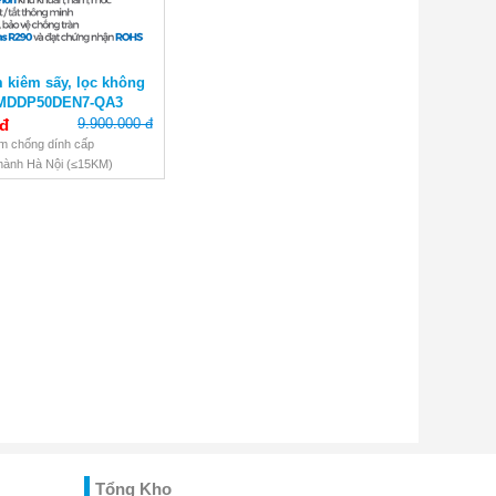
 kiêm sấy, lọc không
 MDDP50DEN7-QA3
 đ
9.900.000 đ
m chống dính cấp
thành Hà Nội (≤15KM)
h hãng 12 tháng
Tổng Kho