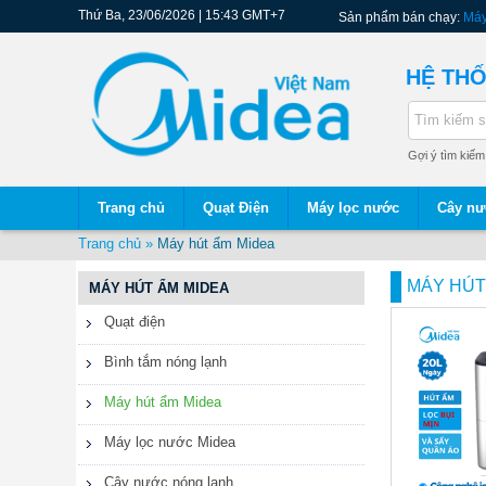
Thứ Ba, 23/06/2026 | 15:43 GMT+7
Quạt
Sản phẩm bán chạy:
Máy
điện
MDDF20DEN7-QA3 20L/
cánh 30cm, hẹn giờ 2 ti
Bình
HỆ THỐ
tắm
nóng
lạnh
Máy
Gợi ý tìm kiếm
hút
, 1131
, fs40-1
ẩm
Midea
Trang chủ
Quạt Điện
Máy lọc nước
Cây nư
Máy
Trang chủ
»
Máy hút ẩm Midea
lọc
nước
Midea
MÁY HÚT
MÁY HÚT ẨM MIDEA
Cây
Quạt điện
nước
nóng
Bình tắm nóng lạnh
lạnh
Lõi
Máy hút ẩm Midea
lọc
nước
Máy lọc nước Midea
Midea
Cây nước nóng lạnh
Đồ