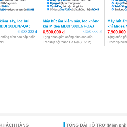
kiêm sấy, lọc bụi
Máy hút ẩm kiêm sấy, lọc không
Máy hút ẩm
MDDF20DEN7-QA3
khí Midea MDDP30DEN7-QA3
khí Midea
30L/ngày
50L/ngày
6.800.000 đ
6.500.000 đ
7.950.000 đ
7.900.000
chống dính cao cấp hoặc
Tặng chảo gốm chống dính cao cấp
Tặng chảo gố
ini
Freeship nội thành Hà Nội (≤15KM)
Freeship nội 
hành Hà Nội (≤15KM)
Bảo hành chính hãng 12 tháng
Bảo hành chín
 hãng 12 tháng
 KHÁCH HÀNG
TỔNG ĐÀI HỖ TRỢ
(Miễn phí)