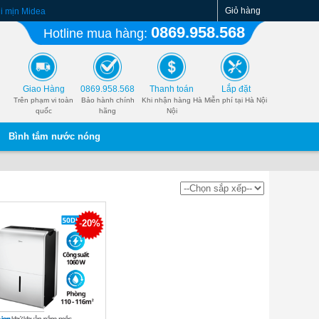
Giỏ hàng
ụi mịn Midea
, bàn KYT30-15A, 40W, 5
0869.958.568
Hotline mua hàng:
Giao Hàng
0869.958.568
Thanh toán
Lắp đặt
Trên phạm vi toàn
Bảo hành chính
Khi nhận hàng Hà
Miễn phí tại Hà Nội
quốc
hãng
Nội
Bình tắm nước nóng
-
20%