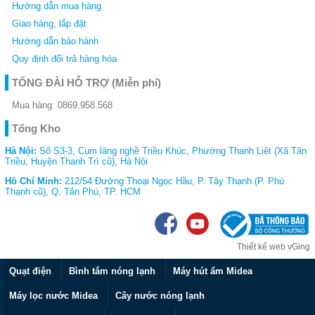
Hướng dẫn mua hàng
gia
dụng
Giao hàng, lắp đặt
Hướng dẫn bảo hành
Thiết
bị
Quy định đổi trả hàng hóa
nhà
bếp
TỔNG ĐÀI HỖ TRỢ
(Miễn phí)
Mua hàng:
0869.958.568
Tổng Kho
Hà Nội:
Số S3-3, Cụm làng nghề Triều Khúc, Phường Thanh Liệt (Xã Tân
Triều, Huyện Thanh Trì cũ), Hà Nội
Hồ Chí Minh:
212/54 Đường Thoại Ngọc Hầu, P. Tây Thạnh (P. Phú
Thạnh cũ), Q. Tân Phú, TP. HCM
Thiết kế web
vGing
Quạt điện
Bình tắm nóng lạnh
Máy hút ẩm Midea
Máy lọc nước Midea
Cây nước nóng lạnh