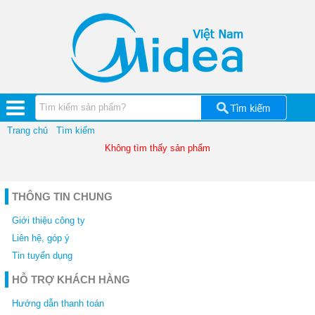
Quạt
điện
Bình
tắm
nóng
lạnh
Máy
hút
ẩm
Midea
Trang chủ
Tìm kiếm
Không tìm thấy sản phẩm
Máy
lọc
nước
Midea
THÔNG TIN CHUNG
Cây
nước
Giới thiệu công ty
nóng
lạnh
Liên hệ, góp ý
Tin tuyển dụng
Lõi
lọc
HỖ TRỢ KHÁCH HÀNG
nước
Midea
Hướng dẫn thanh toán
Đồ