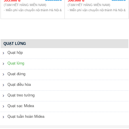
595.000 đ
590.000 đ
gia
(TẠM HẾT HÀNG MIỀN NAM)
(TẠM HẾT HÀNG MIỀN NAM)
dụng
- Miễn phí vận chuyển nội thành Hà Nội &
- Miễn phí vận chuyển nội thành Hà Nội &
HCM (10km)
HCM (10km)
Thiết
- Bảo hành 12 tháng: lỗi 1 đổi 1 linh kiện.
- Bảo hành 12 tháng: lỗi 1 đổi 1 linh kiện.
bị
- Thanh toán tiền mặt khi nhận hàng,
- Thanh toán tiền mặt khi nhận hàng,
nhà
bếp
chuyển khoản, quẹt thẻ
chuyển khoản, quẹt thẻ
*Ngoại tỉnh: Phí vận chuyển theo đơn vị
*Ngoại tỉnh: Phí vận chuyển theo đơn vị
ship, đặt cọc 50.000đ-100.000đ
ship, đặt cọc 50.000đ-100.000đ
QUẠT LỬNG
Quạt hộp
Quạt lửng
Quạt đứng
Quạt điều hòa
Quạt treo tường
Quạt sạc Midea
Quạt tuần hoàn Midea