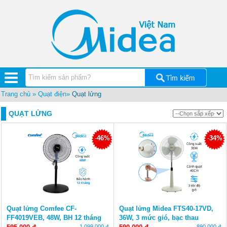
Quạt
điện
Bình
tắm
nóng
lạnh
Máy
hút
ẩm
Midea
Trang chủ
»
Quạt điện
»
Quạt lửng
Máy
QUẠT LỬNG
lọc
nước
Midea
-
46%
-
34%
Cây
nước
nóng
lạnh
Lõi
lọc
nước
Quạt lửng Comfee CF-
Quạt lửng Midea FTS40-17VD,
Midea
FF4019VEB, 48W, BH 12 tháng
36W, 3 mức gió, bạc thau
Đồ
1.099.000 đ
890.000 đ