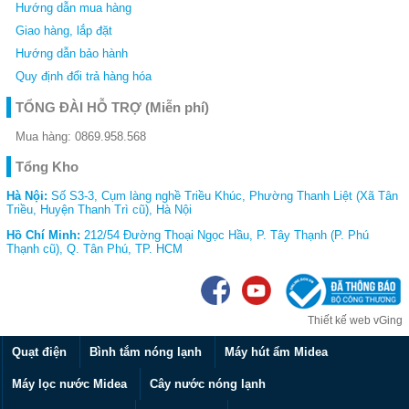
Hướng dẫn mua hàng
gia
dụng
Giao hàng, lắp đặt
Hướng dẫn bảo hành
Thiết
bị
Quy định đổi trả hàng hóa
nhà
bếp
TỔNG ĐÀI HỖ TRỢ
(Miễn phí)
Mua hàng:
0869.958.568
Tổng Kho
Hà Nội:
Số S3-3, Cụm làng nghề Triều Khúc, Phường Thanh Liệt (Xã Tân
Triều, Huyện Thanh Trì cũ), Hà Nội
Hồ Chí Minh:
212/54 Đường Thoại Ngọc Hầu, P. Tây Thạnh (P. Phú
Thạnh cũ), Q. Tân Phú, TP. HCM
Thiết kế web
vGing
Quạt điện
Bình tắm nóng lạnh
Máy hút ẩm Midea
Máy lọc nước Midea
Cây nước nóng lạnh