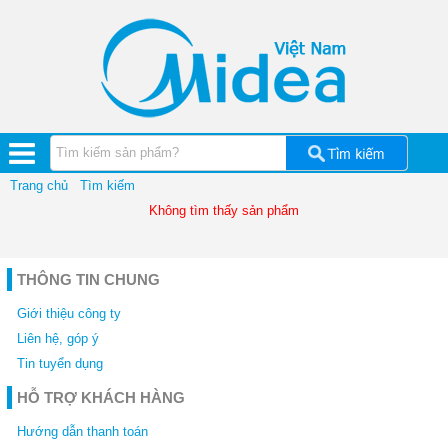
Quạt
điện
Bình
tắm
nóng
lạnh
Máy
hút
ẩm
Midea
Trang chủ
Tìm kiếm
Không tìm thấy sản phẩm
Máy
lọc
nước
Midea
THÔNG TIN CHUNG
Cây
nước
Giới thiệu công ty
nóng
lạnh
Liên hệ, góp ý
Tin tuyển dụng
Lõi
lọc
HỖ TRỢ KHÁCH HÀNG
nước
Midea
Hướng dẫn thanh toán
Đồ