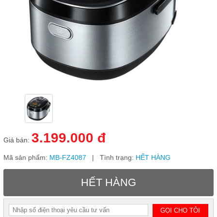
gia
dụng
Thiết
bị
nhà
bếp
3.199.000 đ
Giá bán:
Mã sản phẩm:
MB-FZ4087
| Tình trạng:
HẾT HÀNG
HẾT HÀNG