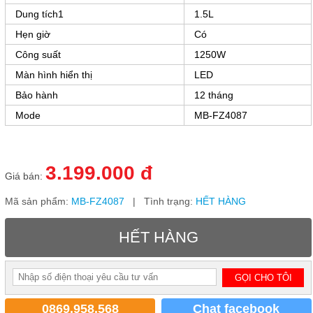
Dung tích1
1.5L
Hẹn giờ
Có
Công suất
1250W
Màn hình hiển thị
LED
Bảo hành
12 tháng
Mode
MB-FZ4087
3.199.000 đ
Giá bán:
Mã sản phẩm:
MB-FZ4087
| Tình trạng:
HẾT HÀNG
HẾT HÀNG
0869.958.568
Chat facebook