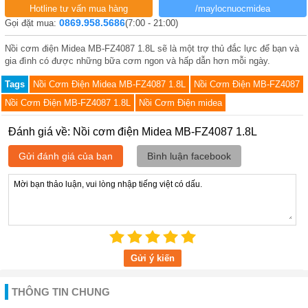
Hotline tư vấn mua hàng
/maylocnuocmidea
0869.958.5686
Gọi đặt mua:
(7:00 - 21:00)
Nồi cơm điện Midea MB-FZ4087 1.8L sẽ là một trợ thủ đắc lực để bạn và
gia đình có được những bữa cơm ngon và hấp dẫn hơn mỗi ngày.
Tags
Nồi Cơm Điện Midea MB-FZ4087 1.8L
Nồi Cơm Điện MB-FZ4087
Nồi Cơm Điện MB-FZ4087 1.8L
Nồi Cơm Điện midea
Đánh giá về: Nồi cơm điện Midea MB-FZ4087 1.8L
Gửi đánh giá của bạn
Bình luận facebook
Gửi ý kiến
THÔNG TIN CHUNG