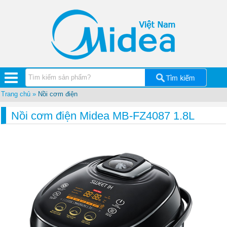
Quạt
điện
Bình
tắm
nóng
lạnh
Máy
hút
ẩm
Midea
Trang chủ
»
Nồi cơm điện
Máy
Nồi cơm điện Midea MB-FZ4087 1.8L
lọc
nước
Midea
Cây
nước
nóng
lạnh
Lõi
lọc
nước
Midea
Đồ