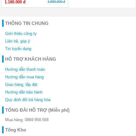
1.180.000 đ
1.560.000 đ
gia
dụng
Thiết
THÔNG TIN CHUNG
bị
nhà
bếp
Giới thiệu công ty
Liên hệ, góp ý
Tin tuyển dụng
HỖ TRỢ KHÁCH HÀNG
Hướng dẫn thanh toán
Hướng dẫn mua hàng
Giao hàng, lắp đặt
Hướng dẫn bảo hành
Quy định đổi trả hàng hóa
TỔNG ĐÀI HỖ TRỢ
(Miễn phí)
Mua hàng:
0869.958.568
Tổng Kho