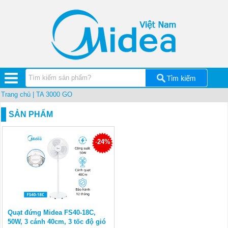
Quạt
điện
Bình
tắm
nóng
lạnh
Máy
hút
ẩm
Midea
Trang chủ
| TA 3000 GO
Máy
SẢN PHẨM
lọc
nước
Midea
-
24%
Cây
nước
nóng
lạnh
Lõi
lọc
nước
Midea
Quạt đứng Midea FS40-18C,
50W, 3 cánh 40cm, 3 tốc độ gió
Đồ