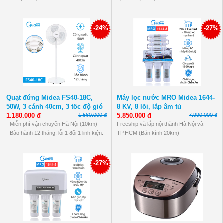
- Bảo hành 12 tháng: lỗi 1 đổi 1 linh kiện.
- Thanh toán tiền mặt khi nhận hàng,
chuyển khoản, quẹt thẻ
-
24%
-
27%
*Ngoại tỉnh: Phí vận chuyển theo đơn vị
ship, đặt cọc 50.000đ-100.000đ
Quạt đứng Midea FS40-18C,
Máy lọc nước MRO Midea 1644-
50W, 3 cánh 40cm, 3 tốc độ gió
8 KV, 8 lõi, lắp âm tủ
1.180.000 đ
1.560.000 đ
5.850.000 đ
7.990.000 đ
- Miễn phí vận chuyển Hà Nội (10km)
Freeship và lắp nội thành Hà Nội và
- Bảo hành 12 tháng: lỗi 1 đổi 1 linh kiện.
TP.HCM (Bán kính 20km)
- Thanh toán tiền mặt khi nhận hàng,
chuyển khoản, quẹt thẻ
*Ngoại tỉnh: Phí vận chuyển theo đơn vị
-
27%
ship, đặt cọc 100.000đ-200.000đ