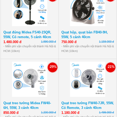
ship, đặt cọc 50.000đ-100.000đ
ship, đặt cọc 50.000đ-100.000đ
Quạt đứng Midea FS40-15QR,
Quạt hộp, quạt bàn FB40-9H,
55W, Có remote, 5 cánh 40cm
55W, 5 cánh 40cm
1.480.000 đ
1.890.000 đ
750.000 đ
1.159.000 đ
- Miễn phí vận chuyển nội thành Hà Nội &
- Miễn phí vận chuyển nội thành Hà Nội &
HCM (10km)
HCM (10km)
- Bảo hành 12 tháng: lỗi 1 đổi 1 linh kiện.
- Bảo hành 12 tháng: lỗi 1 đổi 1 linh kiện.
- Thanh toán tiền mặt khi nhận hàng,
- Thanh toán tiền mặt khi nhận hàng,
chuyển khoản, quẹt thẻ
chuyển khoản, quẹt thẻ
-
29%
-
21%
*Ngoại tỉnh: Phí vận chuyển theo đơn vị
*Ngoại tỉnh: Phí vận chuyển theo đơn vị
ship, đặt cọc 50.000đ-100.000đ
ship, đặt cọc 50.000đ-100.000đ
Quạt treo tường Midea FW40-
Quạt treo tường FW40-7JR, 55W,
6H, 55W, 3 cánh 40cm
Có Remote, 3 cánh 40cm
850.000 đ
1.200.000 đ
1.180.000 đ
1.499.000 đ