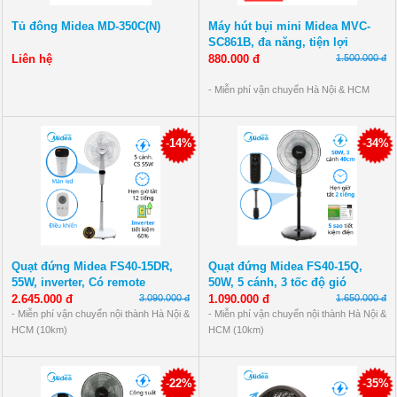
Tủ đông Midea MD-350C(N)
Máy hút bụi mini Midea MVC-
SC861B, đa năng, tiện lợi
Liên hệ
880.000 đ
1.500.000 đ
- Miễn phí vận chuyển Hà Nội & HCM
(10km).
- Bảo hành 12 tháng toàn quốc.
- Thanh toán tiền mặt khi nhận hàng,
-
14%
-
34%
chuyển khoản, quẹt thẻ
*Ngoại tỉnh: Phí vận chuyển theo đơn vị
ship, đặt cọc 50.000đ-100.000đ
Quạt đứng Midea FS40-15DR,
Quạt đứng Midea FS40-15Q,
55W, inverter, Có remote
50W, 5 cánh, 3 tốc độ gió
2.645.000 đ
3.090.000 đ
1.090.000 đ
1.650.000 đ
- Miễn phí vận chuyển nội thành Hà Nội &
- Miễn phí vận chuyển nội thành Hà Nội &
HCM (10km)
HCM (10km)
- Bảo hành 12 tháng: lỗi 1 đổi 1 linh kiện.
- Bảo hành 12 tháng: lỗi 1 đổi 1 linh kiện.
- Thanh toán tiền mặt khi nhận hàng,
- Thanh toán tiền mặt khi nhận hàng,
chuyển khoản, quẹt thẻ
chuyển khoản, quẹt thẻ
-
22%
-
35%
*Ngoại tỉnh: Phí vận chuyển theo đơn vị
*Ngoại tỉnh: Phí vận chuyển theo đơn vị