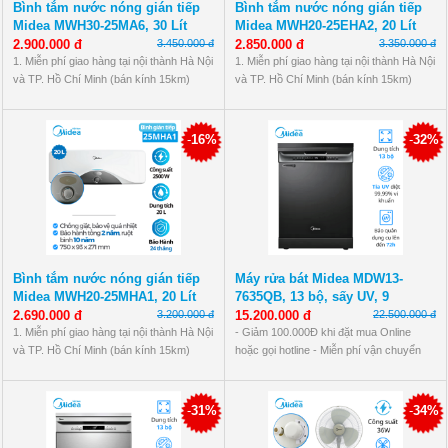
Bình tắm nước nóng gián tiếp
Bình tắm nước nóng gián tiếp
Midea MWH30-25MA6, 30 Lít
Midea MWH20-25EHA2, 20 Lít
2.900.000 đ
3.450.000 đ
2.850.000 đ
3.350.000 đ
1. Miễn phí giao hàng tại nội thành Hà Nội
1. Miễn phí giao hàng tại nội thành Hà Nội
và TP. Hồ Chí Minh (bán kính 15km)
và TP. Hồ Chí Minh (bán kính 15km)
2. Bảo hành chính hãng 24 tháng
2. Bảo hành chính hãng 24 tháng
>> Thanh toán tiền mặt, chuyển khoản
>> Thanh toán tiền mặt, chuyển khoản
hoặc quẹt thẻ
hoặc quẹt thẻ
-
16%
-
32%
Bình tắm nước nóng gián tiếp
Máy rửa bát Midea MDW13-
Midea MWH20-25MHA1, 20 Lít
7635QB, 13 bộ, sấy UV, 9
chương trình
2.690.000 đ
3.200.000 đ
15.200.000 đ
22.500.000 đ
1. Miễn phí giao hàng tại nội thành Hà Nội
- Giảm 100.000Đ khi đặt mua Online
và TP. Hồ Chí Minh (bán kính 15km)
hoặc gọi hotline - Miễn phí vận chuyển
2. Bảo hành chính hãng 24 tháng
nội thành Hà Nội (10Km) - Bảo hành 12
>> Thanh toán tiền mặt, chuyển khoản
tháng tại nhà
hoặc quẹt thẻ
-
31%
-
34%