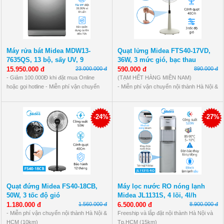
Máy rửa bát Midea MDW13-
Quạt lửng Midea FTS40-17VD,
7635QS, 13 bộ, sấy UV, 9
36W, 3 mức gió, bạc thau
chương trình
15.950.000 đ
23.000.000 đ
590.000 đ
890.000 đ
- Giảm 100.000Đ khi đặt mua Online
(TẠM HẾT HÀNG MIỀN NAM)
hoặc gọi hotline - Miễn phí vận chuyển
- Miễn phí vận chuyển nội thành Hà Nội &
nội thành Hà Nội (10Km) - Bảo hành 12
HCM (10km)
tháng tại nhà
- Bảo hành 12 tháng: lỗi 1 đổi 1 linh kiện.
- Thanh toán tiền mặt khi nhận hàng,
-
24%
-
27%
chuyển khoản, quẹt thẻ
*Ngoại tỉnh: Phí vận chuyển theo đơn vị
ship, đặt cọc 50.000đ-100.000đ
Quạt đứng Midea FS40-18CB,
Máy lọc nước RO nóng lạnh
50W, 3 tốc độ gió
Midea JL1131S, 4 lõi, 4l/h
1.180.000 đ
1.560.000 đ
6.500.000 đ
8.900.000 đ
- Miễn phí vận chuyển nội thành Hà Nội &
Freeship và lắp đặt nội thành Hà Nội và
HCM (10km)
Tp.HCM (15km)