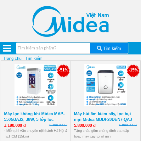
Quạt
điện
Bình
tắm
nóng
lạnh
Máy
hút
ẩm
Midea
Trang chủ
Tìm kiếm
Máy
-
51%
-
15%
lọc
nước
Midea
Cây
nước
nóng
lạnh
Máy lọc không khí Midea MAP-
Máy hút ẩm kiêm sấy, lọc bụi
Lõi
550GJA32, 38W, 5 lớp lọc
mịn Midea MDDF20DEN7-QA3
lọc
20L/ngày
3.190.000 đ
6.490.000 đ
5.800.000 đ
6.800.000 đ
nước
Midea
- Miễn phí vận chuyển nội thành Hà Nội &
Tặng chảo gốm chống dính cao cấp
Tp.HCM (15km)
hoặc máy xay tỏi ớt mini
Đồ